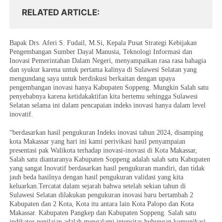
RELATED ARTICLE
Bapak Drs. Aferi S. Fudail, M.Si, Kepala Pusat Strategi Kebijakan
Pengembangan Sumber Dayal Manusia, Teknologi Informasi dan
Inovasi Pemerintahan Dalam Negeri, menyampaikan rasa rasa bahagia
dan syukur karena untuk pertama kalinya di Sulawesi Selatan yang
mengundang saya untuk berdiskusi berkaitan dengan upaya
pengembangan inovasi hanya Kabupaten Soppeng. Mungkin Salah satu
penyebabnya karena ketidakaktifan kita bertemu sehingga Sulawesi
Selatan selama ini dalam pencapaian indeks inovasi hanya dalam level
inovatif.
“berdasarkan hasil pengukuran Indeks inovasi tahun 2024, disamping
kota Makassar yang hari ini kami perivikasi hasil penyampaian
presentasi pak Walikota terhadap inovasi-inovasi di Kota Makassar,
Salah satu diantaranya Kabupaten Soppeng adalah salah satu Kabupaten
yang sangat Inovatif berdasarkan hasil pengukuran mandiri, dan tidak
jauh beda hasilnya dengan hasil pengukuran validasi yang kita
keluarkan.Tercatat dalam sejarah bahwa setelah sekian tahun di
Sulawesi Selatan dilakukan pengukuran inovasi baru bertambah 2
Kabupaten dan 2 Kota, Kota itu antara lain Kota Palopo dan Kota
Makassar. Kabupaten Pangkep dan Kabupaten Soppeng. Salah satu
indikator penilaian adalah mengalami intensitas hubungan komunikasi,