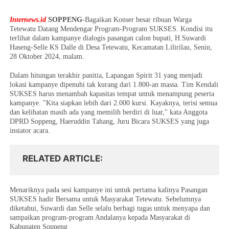
Internews.id
SOPPENG
-Bagaikan Konser besar ribuan Warga
Tetewatu Datang Mendengar Program-Program SUKSES. Kondisi itu
terlihat dalam kampanye dialogis pasangan calon bupati, H.Suwardi
Haseng-Selle KS Dalle di Desa Tetewatu, Kecamatan Lilirilau, Senin,
28 Oktober 2024, malam.
Dalam hitungan terakhir panitia, Lapangan Spirit 31 yang menjadi
lokasi kampanye dipenuhi tak kurang dari 1.800-an massa. Tim Kendali
SUKSES harus menambah kapasitas tempat untuk menampung peserta
kampanye. "Kita siapkan lebih dari 2.000 kursi. Kayaknya, terisi semua
dan kelihatan masih ada yang memilih berdiri di luar," kata Anggota
DPRD Soppeng, Haeruddin Tahang, Juru Bicara SUKSES yang juga
insiator acara.
RELATED ARTICLE
Menariknya pada sesi kampanye ini untuk pertama kalinya Pasangan
SUKSES hadir Bersama untuk Masyarakat Tetewatu. Sebelumnya
diketahui, Suwardi dan Selle selalu berbagi tugas untuk menyapa dan
sampaikan program-program Andalanya kepada Masyarakat di
Kabupaten Soppeng