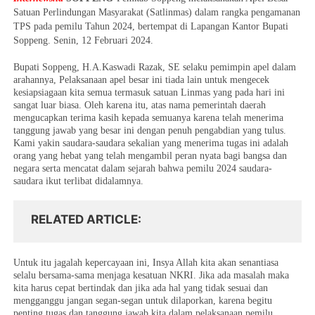
Satuan Perlindungan Masyarakat (Satlinmas) dalam rangka pengamanan
TPS pada pemilu Tahun 2024, bertempat di Lapangan Kantor Bupati
Soppeng. Senin, 12 Februari 2024.
Bupati Soppeng, H.A.Kaswadi Razak, SE selaku pemimpin apel dalam
arahannya, Pelaksanaan apel besar ini tiada lain untuk mengecek
kesiapsiagaan kita semua termasuk satuan Linmas yang pada hari ini
sangat luar biasa. Oleh karena itu, atas nama pemerintah daerah
mengucapkan terima kasih kepada semuanya karena telah menerima
tanggung jawab yang besar ini dengan penuh pengabdian yang tulus.
Kami yakin saudara-saudara sekalian yang menerima tugas ini adalah
orang yang hebat yang telah mengambil peran nyata bagi bangsa dan
negara serta mencatat dalam sejarah bahwa pemilu 2024 saudara-
saudara ikut terlibat didalamnya.
RELATED ARTICLE
Untuk itu jagalah kepercayaan ini, Insya Allah kita akan senantiasa
selalu bersama-sama menjaga kesatuan NKRI. Jika ada masalah maka
kita harus cepat bertindak dan jika ada hal yang tidak sesuai dan
mengganggu jangan segan-segan untuk dilaporkan, karena begitu
penting tugas dan tanggung jawab kita dalam pelaksanaan pemilu